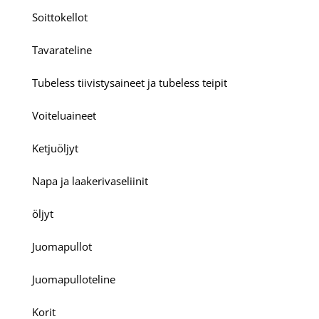
Soittokellot
Tavarateline
Tubeless tiivistysaineet ja tubeless teipit
Voiteluaineet
Ketjuöljyt
Napa ja laakerivaseliinit
öljyt
Juomapullot
Juomapulloteline
Korit