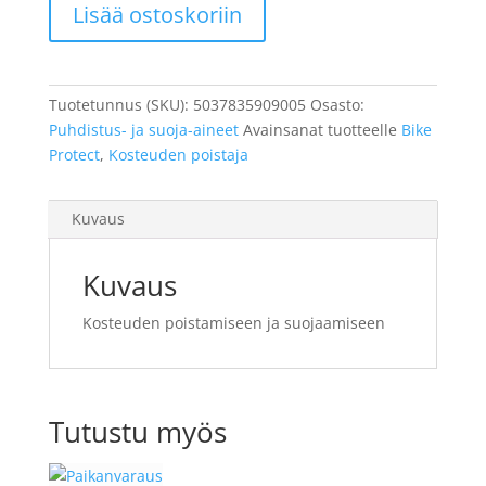
Lisää ostoskoriin
OFF
Bike
Protect
määrä
Tuotetunnus (SKU):
5037835909005
Osasto:
Puhdistus- ja suoja-aineet
Avainsanat tuotteelle
Bike
Protect
,
Kosteuden poistaja
Kuvaus
Kuvaus
Kosteuden poistamiseen ja suojaamiseen
Tutustu myös