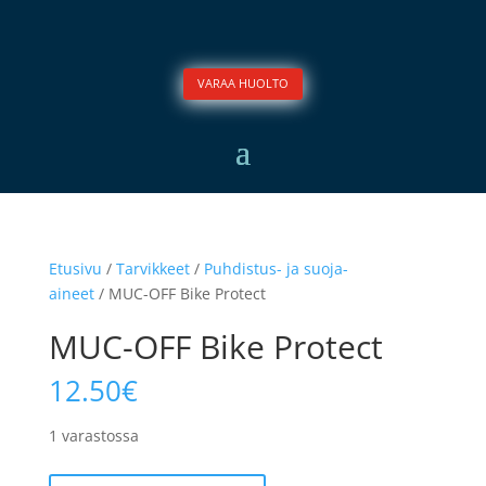
VARAA HUOLTO
Etusivu
/
Tarvikkeet
/
Puhdistus- ja suoja-
aineet
/ MUC-OFF Bike Protect
MUC-OFF Bike Protect
12.50
€
1 varastossa
MUC-