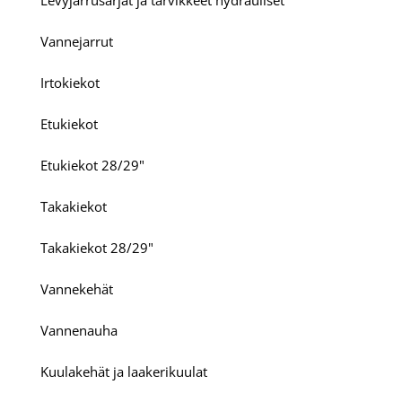
Levyjarrusarjat ja tarvikkeet hydrauliset
Vannejarrut
Irtokiekot
Etukiekot
Etukiekot 28/29"
Takakiekot
Takakiekot 28/29"
Vannekehät
Vannenauha
Kuulakehät ja laakerikuulat