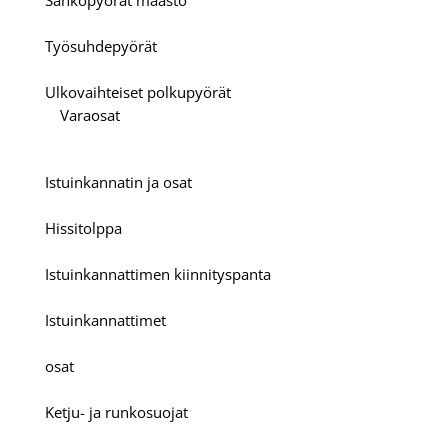
Sähköpyörät maasto
Työsuhdepyörät
Ulkovaihteiset polkupyörät
Varaosat
Istuinkannatin ja osat
Hissitolppa
Istuinkannattimen kiinnityspanta
Istuinkannattimet
osat
Ketju- ja runkosuojat