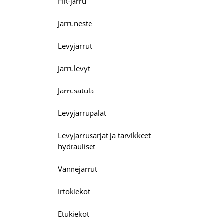
HR-jarru
Jarruneste
Levyjarrut
Jarrulevyt
Jarrusatula
Levyjarrupalat
Levyjarrusarjat ja tarvikkeet
hydrauliset
Vannejarrut
Irtokiekot
Etukiekot