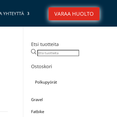
VARAA HUOLTO
A YHTEYTTÄ
Etsi tuotteita
Products
search
Ostoskori
Polkupyörät
Gravel
Fatbike