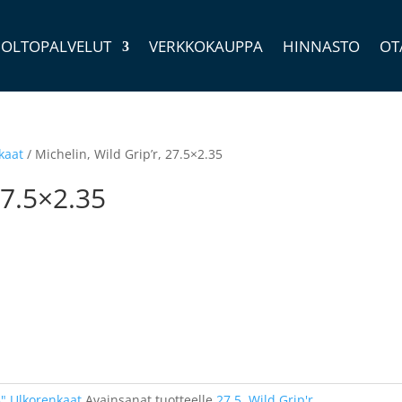
OLTOPALVELUT
VERKKOKAUPPA
HINNASTO
OT
kaat
/ Michelin, Wild Grip’r, 27.5×2.35
27.5×2.35
5" Ulkorenkaat
Avainsanat tuotteelle
27.5
,
Wild Grip'r