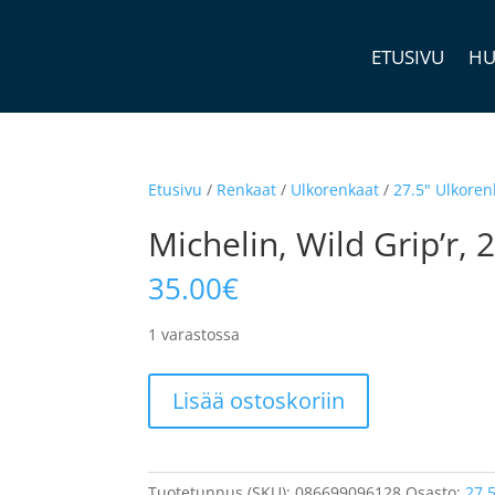
ETUSIVU
HU
Etusivu
/
Renkaat
/
Ulkorenkaat
/
27.5" Ulkoren
Michelin, Wild Grip’r, 
35.00
€
1 varastossa
Michelin,
Lisää ostoskoriin
Wild
Grip'r,
27.5x2.35
määrä
Tuotetunnus (SKU):
086699096128
Osasto:
27.