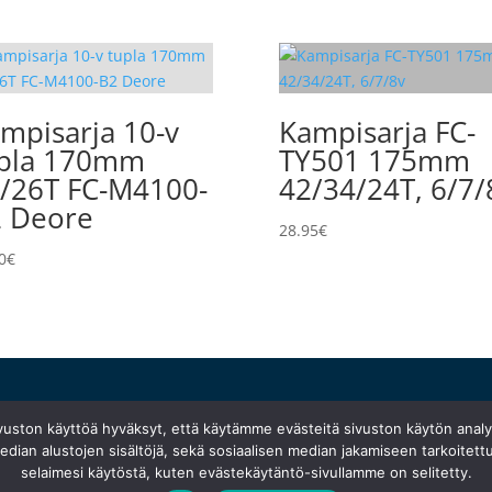
mpisarja 10-v
Kampisarja FC-
pla 170mm
TY501 175mm
/26T FC-M4100-
42/34/24T, 6/7/
 Deore
28.95
€
0
€
Ma 10:30–18:30
}
ivuston käyttöä hyväksyt, että käytämme evästeitä sivuston käytön anal
Ti suljettu
dian alustojen sisältöjä, sekä sosiaalisen median jakamiseen tarkoitettu
Ke
–
pe 10:00–18:00
selaimesi käytöstä, kuten evästekäytäntö-sivullamme on selitetty.