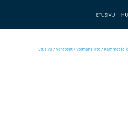
ETUSIVU
HU
Etusivu
/
Varaosat
/
Voimansiirto
/
Kammet ja k