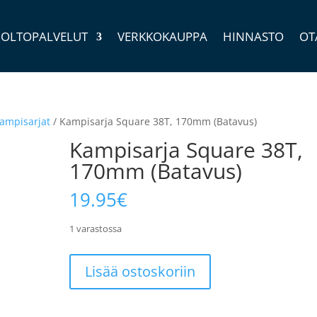
OLTOPALVELUT
VERKKOKAUPPA
HINNASTO
OT
ampisarjat
/ Kampisarja Square 38T, 170mm (Batavus)
Kampisarja Square 38T,
170mm (Batavus)
19.95
€
1 varastossa
Kampisarja
Lisää ostoskoriin
Square
38T,
170mm