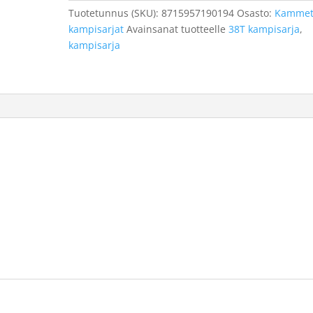
(Batavus)
Tuotetunnus (SKU):
8715957190194
Osasto:
Kammet
määrä
kampisarjat
Avainsanat tuotteelle
38T kampisarja
,
kampisarja