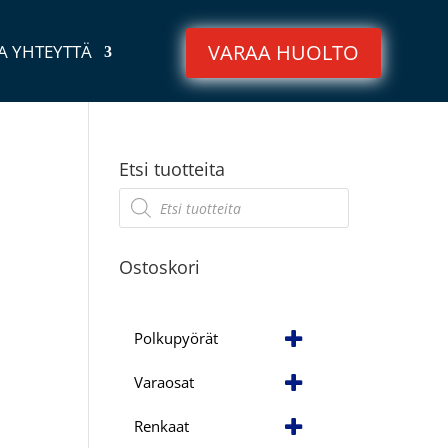
VARAA HUOLTO
A YHTEYTTÄ
Etsi tuotteita
Products
search
Ostoskori
Polkupyörät
Varaosat
Renkaat