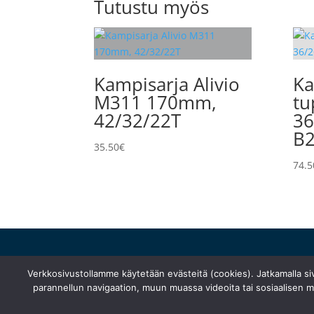
Tutustu myös
Kampisarja Alivio
Ka
M311 170mm,
tu
42/32/22T
36
B2
35.50
€
74.5
huolto@turunfillarihuolto.fi
Verkkosivustollamme käytetään evästeitä (cookies). Jatkamalla s
Palometsäntie 14, 20610 Turku
parannellun navigaation, muun muassa videoita tai sosiaalisen me
044 766 1250