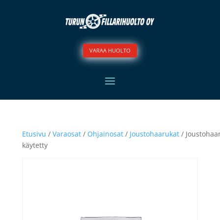
VARAA HUOLTO
Etusivu
/
Varaosat
/
Ohjainosat
/
Joustohaarukat
/ Joustohaa
käytetty