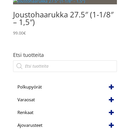
Joustohaarukka 27.5″ (1-1/8″
– 1,5″)
99.00
€
Etsi tuotteita
Products
search
Polkupyörät
Varaosat
Renkaat
Ajovarusteet