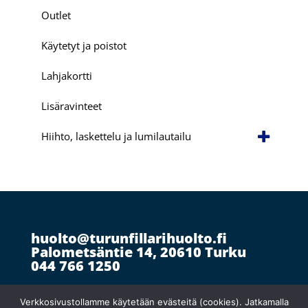
Outlet
Käytetyt ja poistot
Lahjakortti
Lisäravinteet
Hiihto, laskettelu ja lumilautailu
huolto@turunfillarihuolto.fi
Palometsäntie 14, 20610 Turku
044 766 1250
Verkkosivustollamme käytetään evästeitä (cookies). Jatkamalla
Ma 10:30–18:30