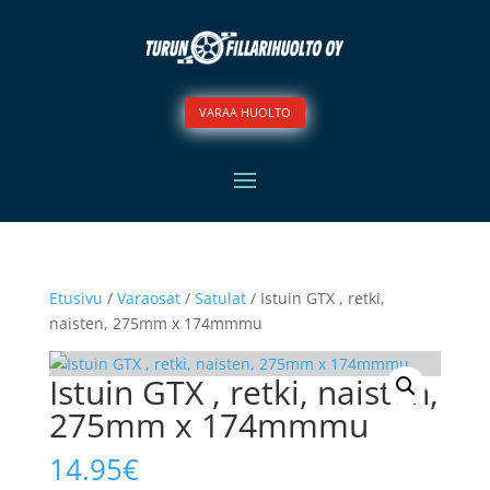
VARAA HUOLTO
Etusivu
/
Varaosat
/
Satulat
/ Istuin GTX , retki,
naisten, 275mm x 174mmmu
Istuin GTX , retki, naisten,
275mm x 174mmmu
14.95
€