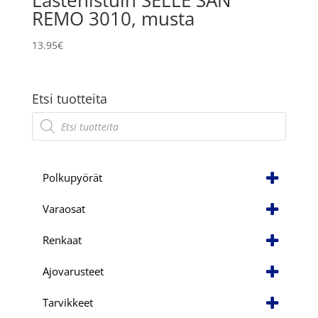
Lastenistuin SELLE SAN
REMO 3010, musta
13.95
€
Etsi tuotteita
Products
search
Polkupyörät
Varaosat
Renkaat
Ajovarusteet
Tarvikkeet