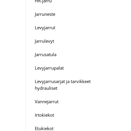
HR-jarru
Jarruneste
Levyjarrut
Jarrulevyt
Jarrusatula
Levyjarrupalat
Levyjarrusarjat ja tarvikkeet
hydrauliset
Vannejarrut
Irtokiekot
Etukiekot