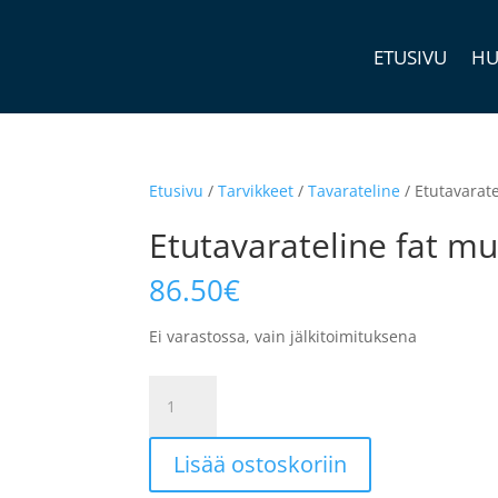
ETUSIVU
HU
Etusivu
/
Tarvikkeet
/
Tavarateline
/ Etutavarat
Etutavarateline fat mu
86.50
€
Ei varastossa, vain jälkitoimituksena
Etutavarateline
fat
musta
Lisää ostoskoriin
määrä