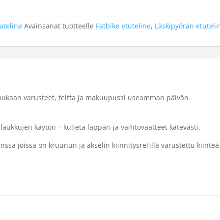
ateline
Avainsanat tuotteelle
Fatbike etuteline
,
Läskipyörän etuteli
ukaan varusteet, teltta ja makuupussi useamman päivän
laukkujen käytön – kuljeta läppäri ja vaihtovaatteet kätevästi.
a joissa on kruunun ja akselin kiinnitysrei’illä varustettu kiinteä