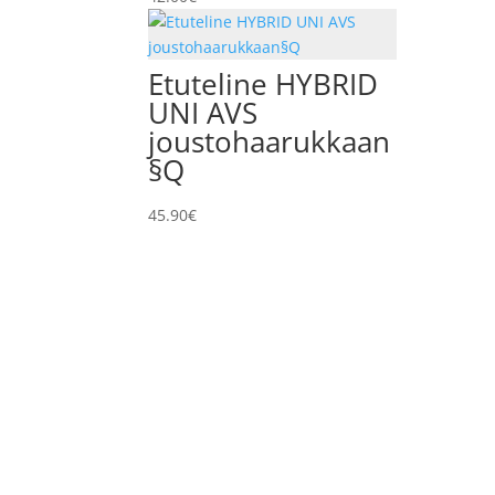
Etuteline HYBRID
UNI AVS
joustohaarukkaan
§Q
45.90
€