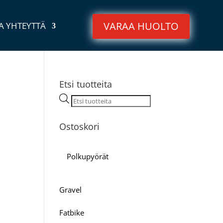
VARAA HUOLTO
A YHTEYTTÄ
Etsi tuotteita
Products
search
Ostoskori
Polkupyörät
Gravel
Fatbike