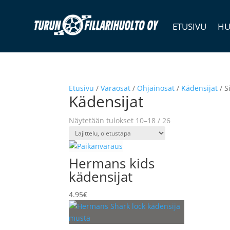
ETUSIVU
HU
Etusivu
/
Varaosat
/
Ohjainosat
/
Kädensijat
/ S
Kädensijat
Näytetään tulokset 10–18 / 26
Hermans kids
kädensijat
4.95
€