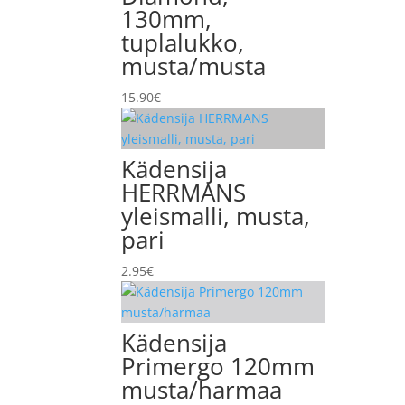
130mm,
tuplalukko,
musta/musta
15.90
€
Kädensija
HERRMANS
yleismalli, musta,
pari
2.95
€
Kädensija
Primergo 120mm
musta/harmaa