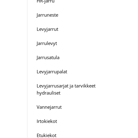
HR-jarru
Jarruneste
Levyjarrut
Jarrulevyt
Jarrusatula
Levyjarrupalat
Levyjarrusarjat ja tarvikkeet
hydrauliset
Vannejarrut
Irtokiekot
Etukiekot