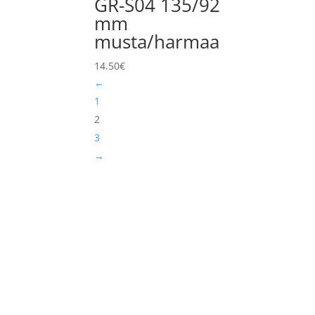
GR-S04 135/92
mm
musta/harmaa
14.50
€
←
1
2
3
→