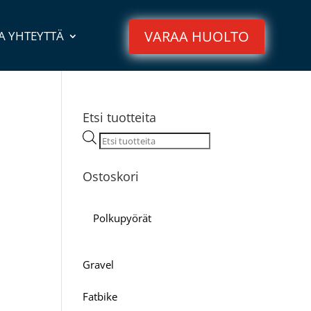
VARAA HUOLTO
A YHTEYTTÄ
Etsi tuotteita
Products
search
Ostoskori
Polkupyörät
Gravel
Fatbike