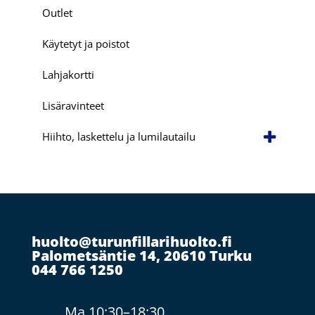
Outlet
Käytetyt ja poistot
Lahjakortti
Lisäravinteet
Hiihto, laskettelu ja lumilautailu
huolto@turunfillarihuolto.fi
Palometsäntie 14, 20610 Turku
044 766 1250
Ma 10:30–18:30