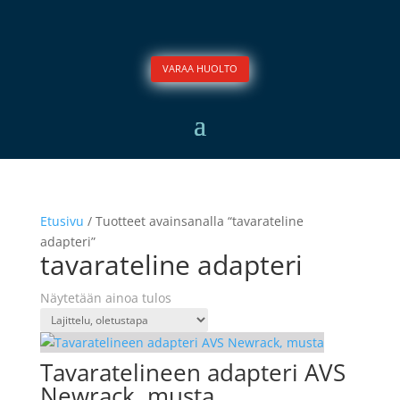
VARAA HUOLTO
Etusivu
/ Tuotteet avainsanalla “tavarateline
adapteri”
tavarateline adapteri
Näytetään ainoa tulos
Tavaratelineen adapteri AVS
Newrack, musta