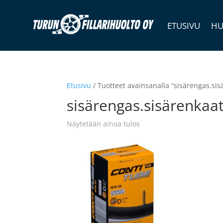
ETUSIVU
HU
Etusivu
/ Tuotteet avainsanalla “sisärengas.sis
sisärengas.sisärenkaat
Näytetään ainoa tulos