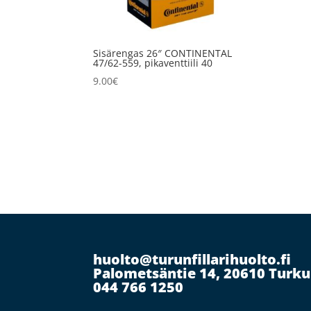
Sisärengas 26″ CONTINENTAL
47/62-559, pikaventtiili 40
9.00
€
huolto@turunfillarihuolto.fi
Palometsäntie 14, 20610 Turku
044 766 1250