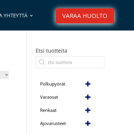
VARAA HUOLTO
A YHTEYTTÄ
Etsi tuotteita
Products
search
Polkupyörät
Varaosat
Renkaat
Ajovarusteet