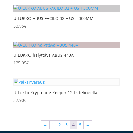
U-LUKKO ABUS FACILO 32 + USH 300MM
53.95
€
U-LUKKO hälyttävä ABUS 440A
125.95
€
U-Lukko Kryptonite Keeper 12 Ls telineellä
37.90
€
←
1
2
3
4
5
→