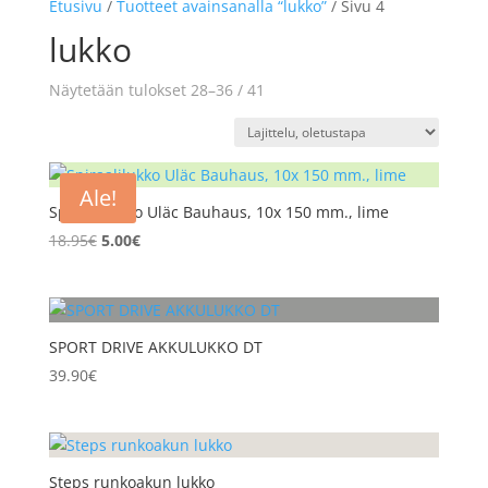
Etusivu
/
Tuotteet avainsanalla “lukko”
/ Sivu 4
lukko
Näytetään tulokset 28–36 / 41
Ale!
Spiraalilukko Uläc Bauhaus, 10x 150 mm., lime
Alkuperäinen
Nykyinen
18.95
€
5.00
€
hinta
hinta
oli:
on:
18.95€.
5.00€.
SPORT DRIVE AKKULUKKO DT
39.90
€
Steps runkoakun lukko