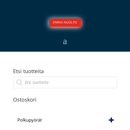
VARAA HUOLTO
Etsi tuotteita
Products
search
Ostoskori
Polkupyörät