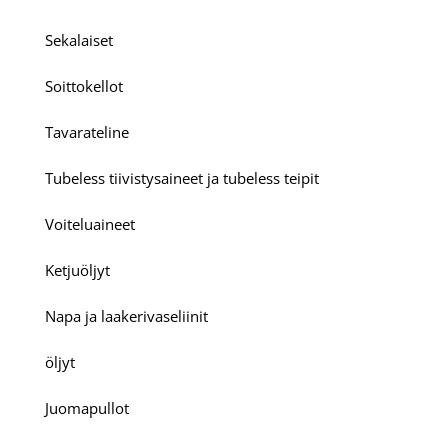
Sekalaiset
Soittokellot
Tavarateline
Tubeless tiivistysaineet ja tubeless teipit
Voiteluaineet
Ketjuöljyt
Napa ja laakerivaseliinit
öljyt
Juomapullot