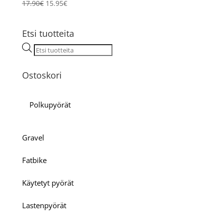
Alkuperäinen
Nykyinen
17.90
€
15.95
€
hinta
hinta
oli:
on:
Etsi tuotteita
17.90€.
15.95€.
Products
search
Ostoskori
Polkupyörät
Gravel
Fatbike
Käytetyt pyörät
Lastenpyörät