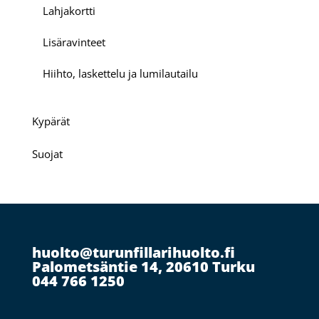
Lahjakortti
Lisäravinteet
Hiihto, laskettelu ja lumilautailu
Kypärät
Suojat
huolto@turunfillarihuolto.fi
Palometsäntie 14, 20610 Turku
044 766 1250