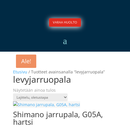
VARAA HUOLTO
Ale!
Etusivu
/ Tuotteet avainsanalla “levyjarruopala”
levyjarruopala
Näytetään ainoa tulos
Shimano jarrupala, G05A,
hartsi