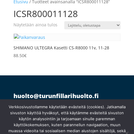
Etusivu
/ Tuotteet avainsanalla “ICSR800011128”
ICSR800011128
Näytetään ainoa tulos
SHIMANO ULTEGRA Kasetti CS-R8000 11v, 11-28
88.50
€
huolto@turunfillarihuolto.fi
Palometsäntie 14, 20610 Turku
044 766 1250
Verkkosivustollamme käytetään evästeitä (cookies). Jatkamalla
sivuston käyttöä hyväksyt, että käytämme evästeitä sivuston
käytön analysointiin ja tarjoamaan sinulle paremman
Ma 10:30–18:30
}
käyttökokemuksen, kuten parannellun navigaation, muun
Ti suljettu
muassa videoita tai sosiaalisen median alustojen sisältöjä, sekä