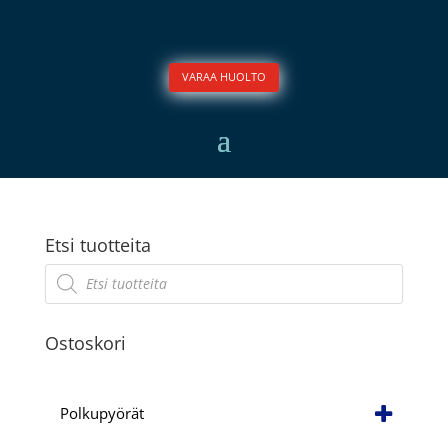
VARAA HUOLTO
Etsi tuotteita
Products
search
Ostoskori
Polkupyörät