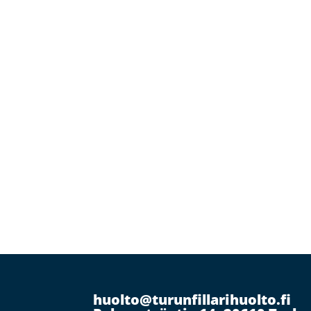
huolto@turunfillarihuolto.fi