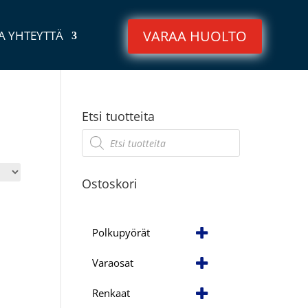
VARAA HUOLTO
A YHTEYTTÄ
Etsi tuotteita
Products
search
Ostoskori
Polkupyörät
Varaosat
Renkaat