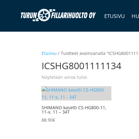
ETUSIVU
HU
Etusivu
/ Tuotteet avainsanalla “ICSHG8001111
ICSHG8001111134
Näytetään ainoa tulos
SHIMANO kasetti CS-HG800-11,
11-v, 11 – 34T
88.90
€