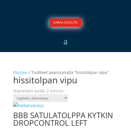
VARAA HUOLTO
Etusivu
/ Tuotteet avainsanalla “hissitolpan vipu”
hissitolpan vipu
Näytetään kaikki 2 tulosta
BBB SATULATOLPPA KYTKIN
DROPCONTROL LEFT