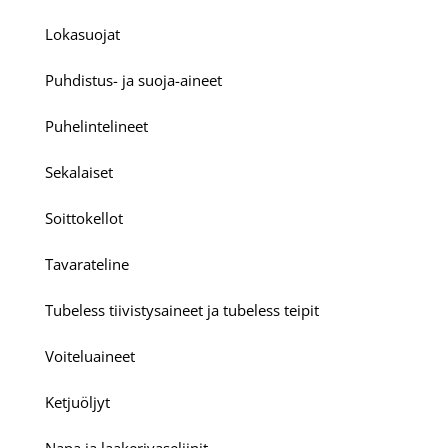
Lokasuojat
Puhdistus- ja suoja-aineet
Puhelintelineet
Sekalaiset
Soittokellot
Tavarateline
Tubeless tiivistysaineet ja tubeless teipit
Voiteluaineet
Ketjuöljyt
Napa ja laakerivaseliinit