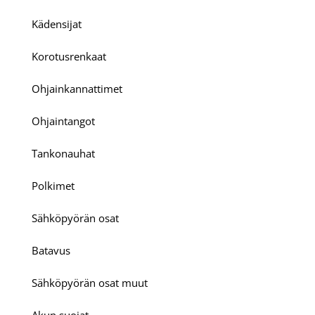
Kädensijat
Korotusrenkaat
Ohjainkannattimet
Ohjaintangot
Tankonauhat
Polkimet
Sähköpyörän osat
Batavus
Sähköpyörän osat muut
Akun suojat