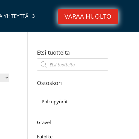
VARAA HUOLTO
A YHTEYTTÄ
Etsi tuotteita
Products
search
Ostoskori
Polkupyörät
Gravel
Fatbike