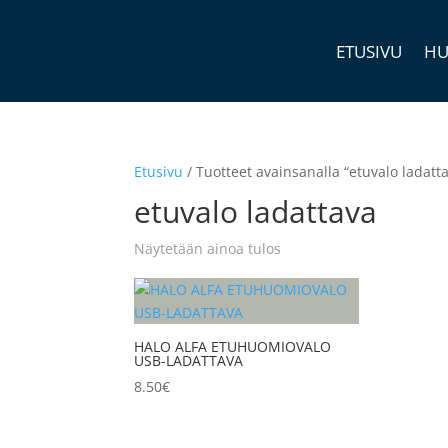
ETUSIVU
HU
Etusivu
/ Tuotteet avainsanalla “etuvalo ladatt
etuvalo ladattava
Näytetään ainoa tulos
HALO ALFA ETUHUOMIOVALO
USB-LADATTAVA
8.50
€