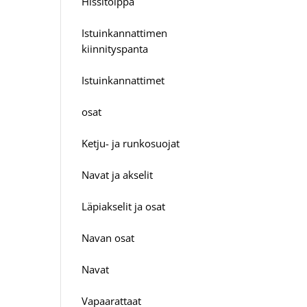
Hissitolppa
Istuinkannattimen
kiinnityspanta
Istuinkannattimet
osat
Ketju- ja runkosuojat
Navat ja akselit
Läpiakselit ja osat
Navan osat
Navat
Vapaarattaat