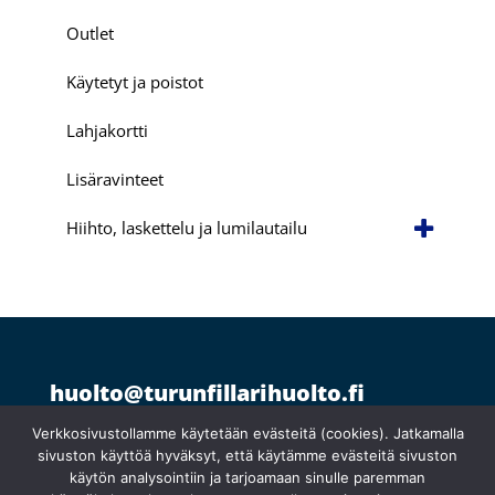
Outlet
Käytetyt ja poistot
Lahjakortti
Lisäravinteet
Hiihto, laskettelu ja lumilautailu
huolto@turunfillarihuolto.fi
Palometsäntie 14, 20610 Turku
044 766 1250
Verkkosivustollamme käytetään evästeitä (cookies). Jatkamalla
sivuston käyttöä hyväksyt, että käytämme evästeitä sivuston
käytön analysointiin ja tarjoamaan sinulle paremman