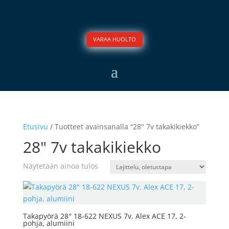
VARAA HUOLTO
Etusivu
/ Tuotteet avainsanalla “28" 7v takakikiekko”
28" 7v takakikiekko
Näytetään ainoa tulos
Takapyörä 28″ 18-622 NEXUS 7v. Alex ACE 17, 2-
pohja, alumiini