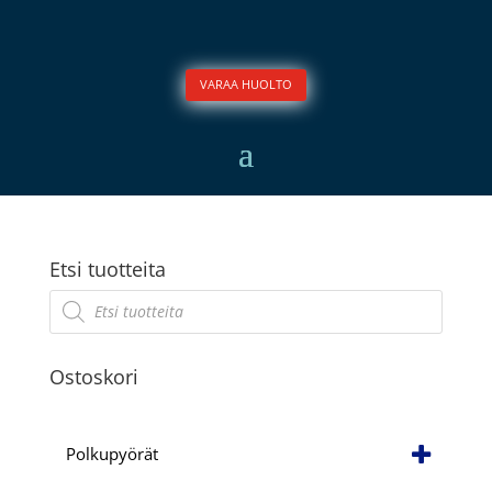
VARAA HUOLTO
Etsi tuotteita
Products
search
Ostoskori
Polkupyörät