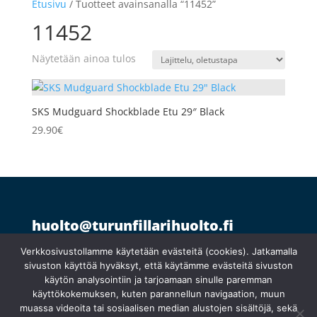
Etusivu
/ Tuotteet avainsanalla “11452”
11452
Näytetään ainoa tulos
SKS Mudguard Shockblade Etu 29″ Black
29.90
€
huolto@turunfillarihuolto.fi
Palometsäntie 14, 20610 Turku
044 766 1250
Verkkosivustollamme käytetään evästeitä (cookies). Jatkamalla
sivuston käyttöä hyväksyt, että käytämme evästeitä sivuston
käytön analysointiin ja tarjoamaan sinulle paremman
Ma 10:30–18:30
}
käyttökokemuksen, kuten parannellun navigaation, muun
Ti suljettu
muassa videoita tai sosiaalisen median alustojen sisältöjä, sekä